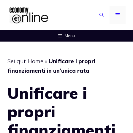
Vai
al
MENU
contenuto
Menu
Sei qui:
Home
»
Unificare i propri
finanziamenti in un’unica rata
Unificare i
propri
finanziamenti