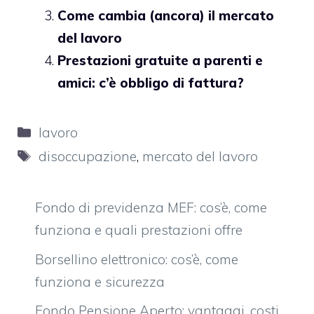
Come cambia (ancora) il mercato
del lavoro
Prestazioni gratuite a parenti e
amici: c’è obbligo di fattura?
Categorie
lavoro
Tag
disoccupazione
,
mercato del lavoro
Fondo di previdenza MEF: cos’è, come
funziona e quali prestazioni offre
Borsellino elettronico: cos’è, come
funziona e sicurezza
Fondo Pensione Aperto: vantaggi, costi