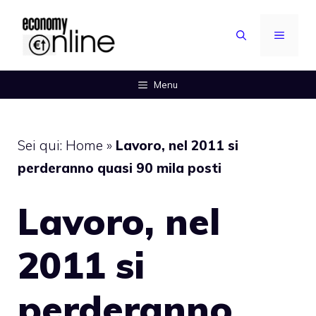
Vai
al
MENU
contenuto
Menu
Sei qui:
Home
»
Lavoro, nel 2011 si
perderanno quasi 90 mila posti
Lavoro, nel
2011 si
perderanno