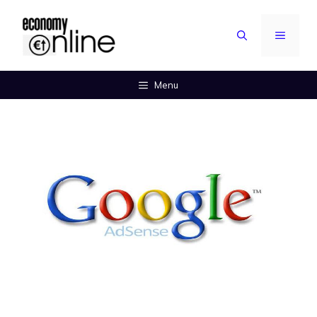
Vai
al
MENU
contenuto
Menu