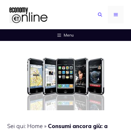
Vai
al
MENU
contenuto
Menu
Sei qui:
Home
»
Consumi ancora giù: a