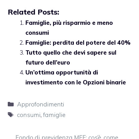
Related Posts:
Famiglie, più risparmio e meno
consumi
Famiglie: perdita del potere del 40%
Tutto quello che devi sapere sul
futuro dell’euro
Un’ottima opportunità di
investimento con le Opzioni binarie
Categorie
Approfondimenti
Tag
consumi
,
famiglie
Fondo di previdenza MEF: cos’è, come