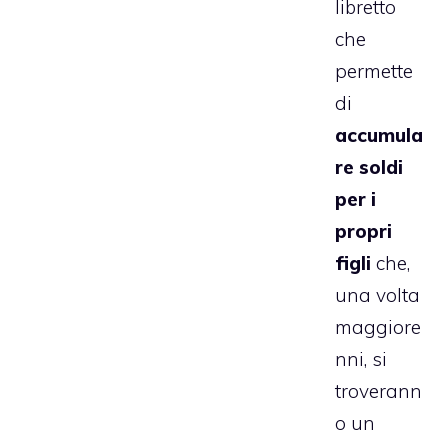
libretto
che
permette
di
accumula
re soldi
per i
propri
figli
che,
una volta
maggiore
nni, si
troverann
o un