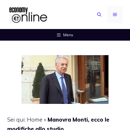
Vai
al
MENU
contenuto
Menu
Sei qui:
Home
»
Manovra Monti, ecco le
modifiche allo studio