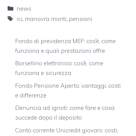
Categorie
news
Tag
ici
,
manovra monti
,
pensioni
Fondo di previdenza MEF: cos’è, come
funziona e quali prestazioni offre
Borsellino elettronico: cos’è, come
funziona e sicurezza
Fondo Pensione Aperto: vantaggi, costi
e differenze
Denuncia ad ignoti: come fare e cosa
succede dopo il deposito
Conto corrente Unicredit giovani: costi,