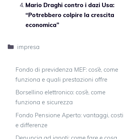
Mario Draghi contro i dazi Usa:
“Potrebbero colpire la crescita
economica”
Categorie
impresa
Fondo di previdenza MEF: cos’è, come
funziona e quali prestazioni offre
Borsellino elettronico: cos’è, come
funziona e sicurezza
Fondo Pensione Aperto: vantaggi, costi
e differenze
Denuncia ad ignoti: come fare e cosa