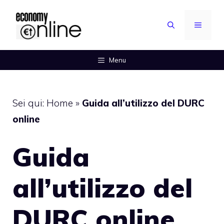
Vai
al
MENU
contenuto
Menu
Sei qui:
Home
»
Guida all’utilizzo del DURC
online
Guida
all’utilizzo del
DURC online