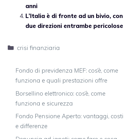
anni
L’Italia è di fronte ad un bivio, con
due direzioni entrambe pericolose
Categorie
crisi finanziaria
Fondo di previdenza MEF: cos’è, come
funziona e quali prestazioni offre
Borsellino elettronico: cos’è, come
funziona e sicurezza
Fondo Pensione Aperto: vantaggi, costi
e differenze
Denuncia ad ignoti: come fare e cosa