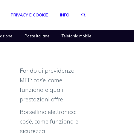
PRIVACY E COOKIE
INFO
razione
Poste italiane
Telefonia mobile
Fondo di previdenza
MEF: cos’è, come
funziona e quali
prestazioni offre
Borsellino elettronico:
cos’è, come funziona e
sicurezza