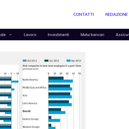
CONTATTI
REDAZIONE
nale
Lavoro
Investimenti
Mutui bancari
Assicu