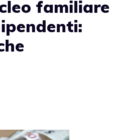
leo familiare
dipendenti:
iche