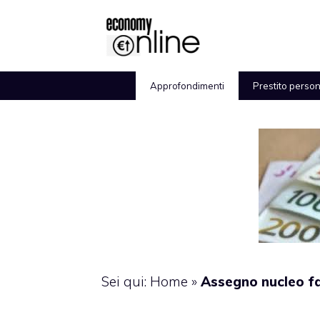
Vai
al
contenuto
Approfondimenti
Prestito perso
Sei qui:
Home
»
Assegno nucleo fa