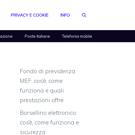
PRIVACY E COOKIE
INFO
razione
Poste italiane
Telefonia mobile
Fondo di previdenza
MEF: cos’è, come
funziona e quali
prestazioni offre
Borsellino elettronico:
cos’è, come funziona e
sicurezza