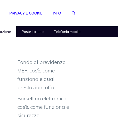
PRIVACY E COOKIE
INFO
razione
Poste italiane
Telefonia mobile
Fondo di previdenza
MEF: cos’è, come
funziona e quali
prestazioni offre
Borsellino elettronico:
cos’è, come funziona e
sicurezza