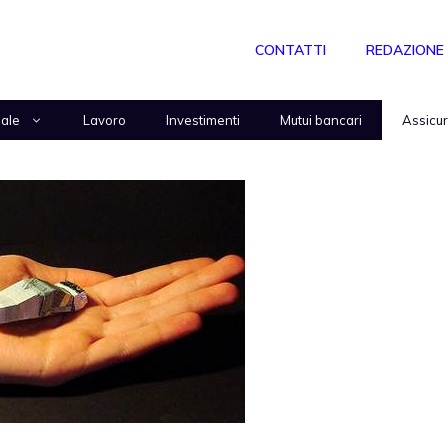
CONTATTI
REDAZIONE
nale
Lavoro
Investimenti
Mutui bancari
Assicu