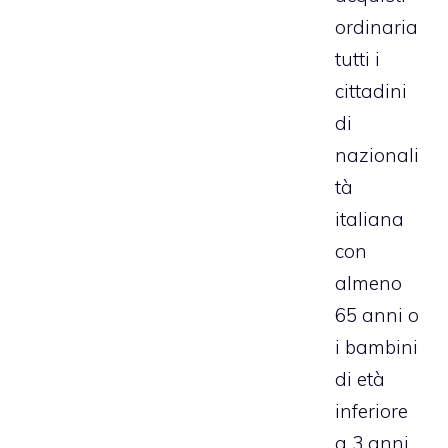
ordinaria
tutti i
cittadini
di
nazionali
tà
italiana
con
almeno
65 anni o
i bambini
di età
inferiore
a 3 anni