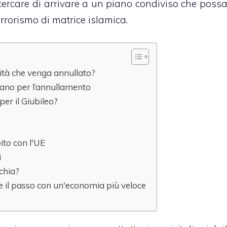
cercare di arrivare a un piano condiviso che poss
rrorismo di matrice islamica.
lità che venga annullato?
ierano per l’annullamento
per il Giubileo?
bito con l'UE
i
chia?
re il passo con un'economia più veloce