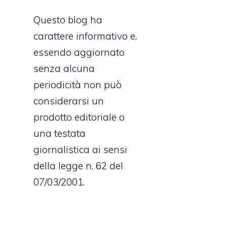
e
Questo blog ha
a
carattere informativo e,
o
essendo aggiornato
senza alcuna
periodicità non può
n
considerarsi un
e
prodotto editoriale o
o
una testata
i
giornalistica ai sensi
u
della legge n. 62 del
e
07/03/2001.
a
e