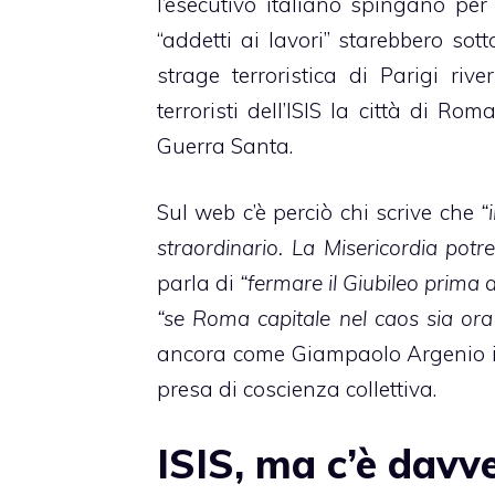
l’esecutivo italiano spingano per 
“addetti ai lavori” starebbero so
strage terroristica di Parigi riv
terroristi dell’ISIS la città di Ro
Guerra Santa.
Sul web c’è perciò chi scrive che
“i
straordinario. La Misericordia potr
parla di
“fermare il Giubileo prima d
“se Roma capitale nel caos sia ora 
ancora come Giampaolo Argenio in
presa di coscienza collettiva.
ISIS, ma c’è davve