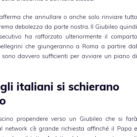
afferma che annullare o anche solo rinviare tutt
ema debolezza da parte nostra. Il Giubileo quind
esecutivo ha rafforzato ulteriormente il compart
 pellegrini che giungeranno a Roma a partire da
sono davvero sufficienti per avviare un piano d
gli italiani si schierano
to
ascino propendere verso un Giubileo che si far
al network c’è grande richiesta affinché il Papa 