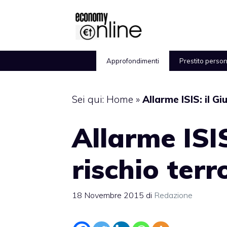
Vai
al
contenuto
Approfondimenti
Prestito perso
Sei qui:
Home
»
Allarme ISIS: il Gi
Allarme ISIS
rischio ter
18 Novembre 2015
di
Redazione