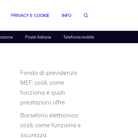
PRIVACY E COOKIE
INFO
razione
Poste italiane
Telefonia mobile
Fondo di previdenza
MEF: cos’è, come
funziona e quali
prestazioni offre
Borsellino elettronico:
cos’è, come funziona e
sicurezza