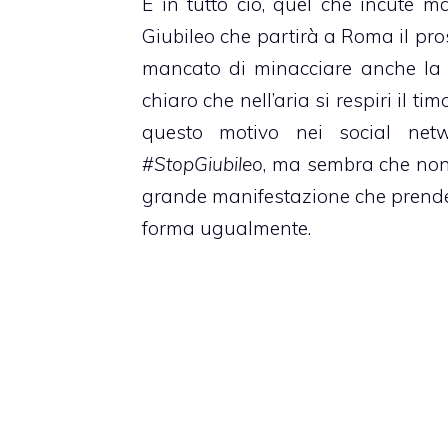
E in tutto ciò, quel che incute ma
Giubileo che partirà a Roma il pro
mancato di minacciare anche la n
chiaro che nell’aria si respiri il ti
questo motivo nei social netw
#StopGiubileo
, ma sembra che non
grande manifestazione che prender
forma ugualmente.