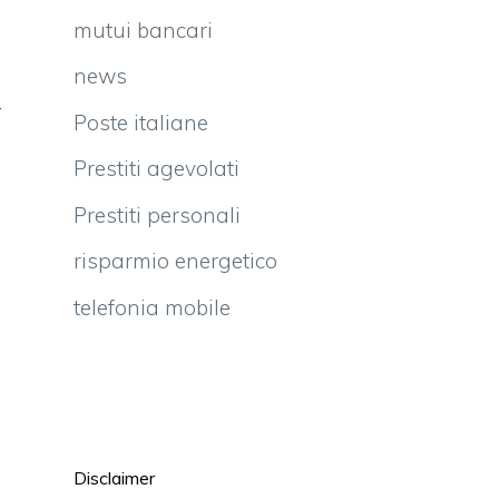
l
mutui bancari
a
è
news
r
Poste italiane
g
Prestiti agevolati
a
Prestiti personali
à
risparmio energetico
telefonia mobile
Disclaimer
o