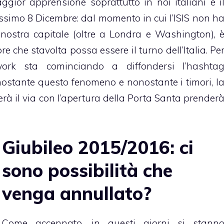
ggior apprensione soprattutto in noi italiani è i
ssimo 8 Dicembre: dal momento in cui l’ISIS non h
ostra capitale (oltre a Londra e Washington), 
more che stavolta possa essere il turno dell’Italia. Pe
ork sta cominciando a diffondersi l’hashta
ostante questo fenomeno e nonostante i timori, l
à il via con l’apertura della Porta Santa prender
Giubileo 2015/2016: ci
sono possibilità che
venga annullato?
Come accennato, in questi giorni si stann