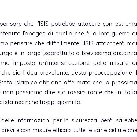
ensare che l’ISIS potrebbe attacare con estrem
 ritenuto l’apogeo di quella che è la loro guerra d
mmo pensare che difficilmente l’ISIS attaccherà ma
ungo e in largo (soprattutto a brevissima distanz
nno imposto un’intensificazione delle misure d
che sia l’idea prevalente, desta preoccupazione i
o Stato Islamico abbiano affermato che la prossim
 non possiamo dire sia rassicurante che in Itali
dista neanche troppi giorni fa.
delle informazioni per la sicurezza, però, sarebb
 brevi e con misure efficaci tutte le varie cellule ch