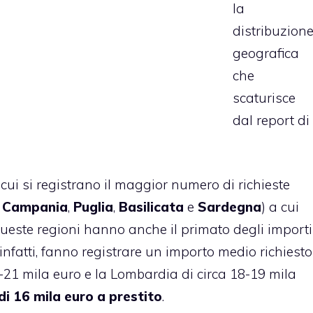
la
distribuzion
geografica
che
scaturisce
dal report di
n cui si registrano il maggior numero di richieste
Campania
,
Puglia
,
Basilicata
e
Sardegna
) a cui
queste regioni hanno anche il primato degli importi
d, infatti, fanno registrare un importo medio richiesto
-21 mila euro e la Lombardia di circa 18-19 mila
i 16 mila euro a prestito
.