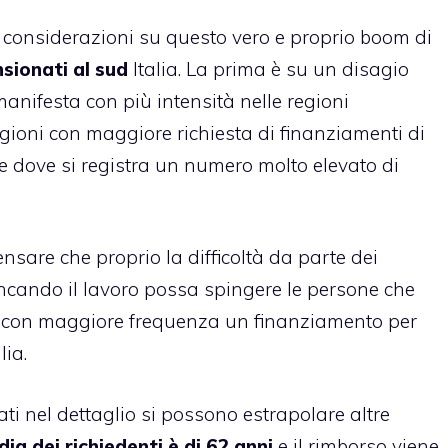
 considerazioni su questo vero e proprio boom di
nsionati al sud
Italia. La prima è su un disagio
manifesta con più intensità nelle regioni
egioni con maggiore richiesta di finanziamenti di
e dove si registra un numero molto elevato di
nsare che proprio la difficoltà da parte dei
ncando il lavoro possa spingere le persone che
e con maggiore frequenza un finanziamento per
lia.
i nel dettaglio si possono estrapolare altre
ia dei richiedenti è di 62 anni
e il rimborso viene