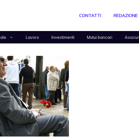
CONTATTI
REDAZIONE
nale
Lavoro
Investimenti
Mutui bancari
Assicu