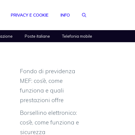
PRIVACY E COOKIE
INFO
razione
Poste italiane
Telefonia mobile
Fondo di previdenza
MEF: cos’è, come
funziona e quali
prestazioni offre
Borsellino elettronico:
cos’è, come funziona e
sicurezza