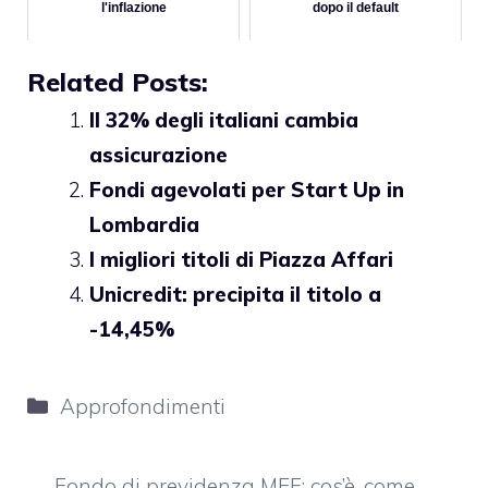
l'inflazione
dopo il default
Related Posts:
Il 32% degli italiani cambia
assicurazione
Fondi agevolati per Start Up in
Lombardia
I migliori titoli di Piazza Affari
Unicredit: precipita il titolo a
-14,45%
Categorie
Approfondimenti
Fondo di previdenza MEF: cos’è, come