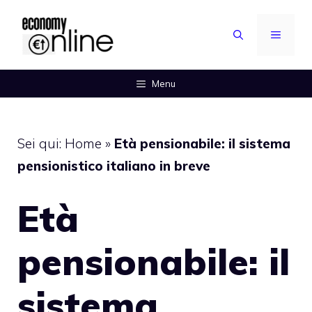
Vai
al
MENU
contenuto
Menu
Sei qui:
Home
»
Età pensionabile: il sistema
pensionistico italiano in breve
Età
pensionabile: il
sistema