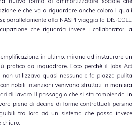
na nuova forma di ammortizzatore sociale ch
azione e che va a riguardare anche coloro i qual
si;
parallelamente alla NASPI viaggia la DIS-COLL
cupazione che riguarda invece i collaboratori 
 semplificazione, in ultimo, mirano ad instaurare u
iù pratico da inquadrare. Ecco perchè il Jobs Ac
ia non utilizzava quasi nessuno e fa piazza pulit
on nobili intenzioni venivano sfruttati in manier
ori di lavoro. Il passaggio che si sta compiendo, i
oro pieno di decine di forme contrattuali persin
inguibili tra loro ad un sistema che possa invec
 chiaro.