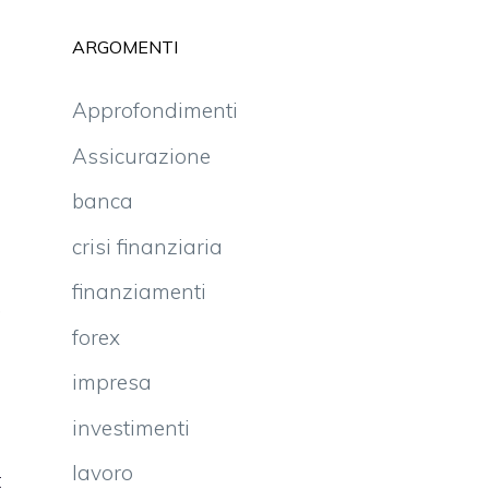
ARGOMENTI
Approfondimenti
Assicurazione
banca
crisi finanziaria
finanziamenti
,
forex
o
e
impresa
i
investimenti
e
lavoro
t