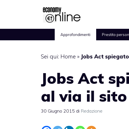
Vai
al
contenuto
Approfondimenti
Prestito perso
Sei qui:
Home
»
Jobs Act spiegato i
Jobs Act spi
al via il si
30 Giugno 2015
di
Redazione