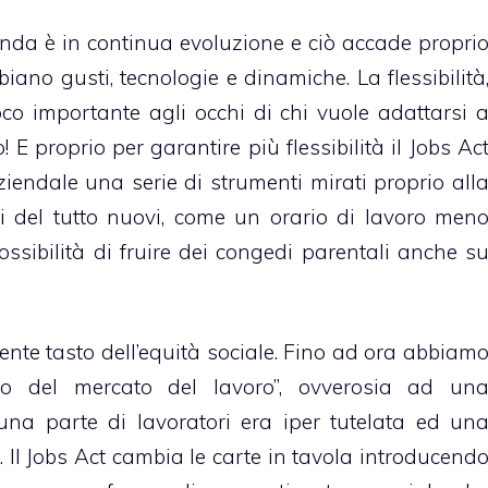
onda è in continua evoluzione e ciò accade propri
biano gusti, tecnologie e dinamiche. La flessibilità
o importante agli occhi di chi vuole adattarsi 
E proprio per garantire più flessibilità il Jobs Ac
ziendale una serie di strumenti mirati proprio all
vi del tutto nuovi, come un orario di lavoro men
 possibilità di fruire dei congedi parentali anche s
olente tasto dell’equità sociale. Fino ad ora abbiam
smo del mercato del lavoro”, ovverosia ad un
una parte di lavoratori era iper tutelata ed un
 Il Jobs Act cambia le carte in tavola
introducend