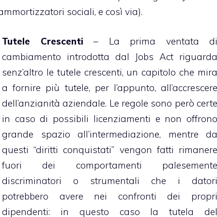
mortizzatori sociali, e così via).
Tutele Crescenti
– La prima ventata d
cambiamento introdotta dal Jobs Act riguard
senz’altro le tutele crescenti, un capitolo che mir
a fornire più tutele, per l’appunto, all’accrescer
dell’anzianità aziendale. Le regole sono però cert
in caso di possibili licenziamenti e non offron
grande spazio all’intermediazione, mentre d
questi “diritti conquistati” vengon fatti rimaner
fuori dei comportamenti palesement
discriminatori o strumentali che i dator
potrebbero avere nei confronti dei propr
dipendenti: in questo caso la tutela de