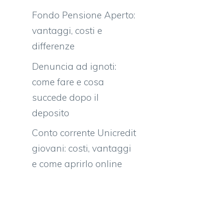
Fondo Pensione Aperto:
vantaggi, costi e
differenze
Denuncia ad ignoti:
come fare e cosa
i
succede dopo il
.
deposito
i
a
Conto corrente Unicredit
l
giovani: costi, vantaggi
l
e come aprirlo online
o
o