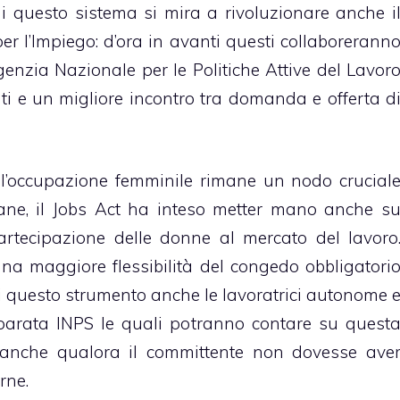
i questo sistema si mira a rivoluzionare anche i
r l’Impiego: d’ora in avanti questi collaborerann
enzia Nazionale per le Politiche Attive del Lavor
enti e un migliore incontro tra domanda e offerta d
l’occupazione femminile rimane un nodo crucial
liane, il Jobs Act ha inteso metter mano anche s
rtecipazione delle donne al mercato del lavoro
 maggiore flessibilità del congedo obbligatori
i questo strumento anche le lavoratrici autonome 
Separata INPS le quali potranno contare su quest
 anche qualora il committente non dovesse ave
rne.