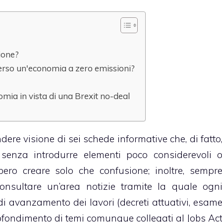
ione?
erso un'economia a zero emissioni?
omia in vista di una Brexit no-deal
dere visione di sei schede informative che, di fatto
 senza introdurre elementi poco considerevoli 
ero creare solo che confusione; inoltre, sempr
 consultare un’area notizie tramite la quale ogn
di avanzamento dei lavori (decreti attuativi, esam
profondimento di temi comunque collegati al Jobs Ac