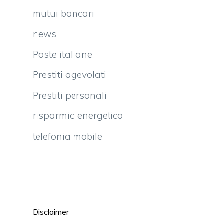
mutui bancari
news
i
Poste italiane
a
a
Prestiti agevolati
e
Prestiti personali
e
risparmio energetico
o
telefonia mobile
a
e
e
i
i
Disclaimer
l