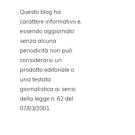
,
Questo blog ha
à
carattere informativo e,
essendo aggiornato
senza alcuna
l
periodicità non può
a
considerarsi un
i
prodotto editoriale o
e
una testata
o
giornalistica ai sensi
e
della legge n. 62 del
e
07/03/2001.
e