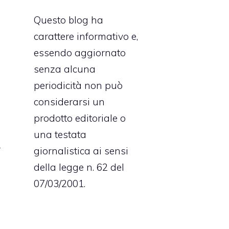
a
Questo blog ha
a
carattere informativo e,
n
essendo aggiornato
.
senza alcuna
e
periodicità non può
i
considerarsi un
prodotto editoriale o
n
una testata
r
giornalistica ai sensi
.
della legge n. 62 del
n
07/03/2001.
i
o