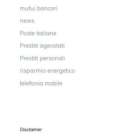
a
mutui bancari
l
news
o
i
Poste italiane
l
Prestiti agevolati
Prestiti personali
risparmio energetico
telefonia mobile
e
a
e
a
e
Disclaimer