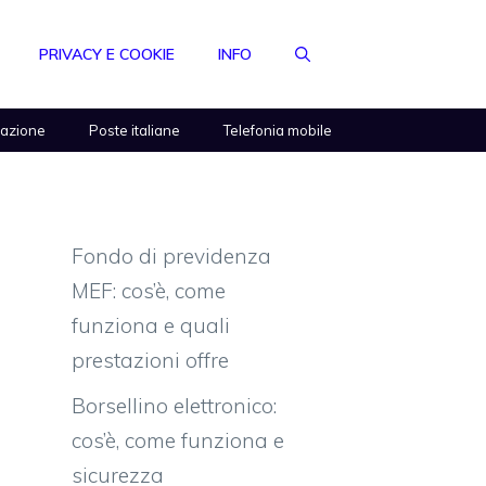
PRIVACY E COOKIE
INFO
razione
Poste italiane
Telefonia mobile
Fondo di previdenza
MEF: cos’è, come
funziona e quali
prestazioni offre
Borsellino elettronico:
cos’è, come funziona e
sicurezza