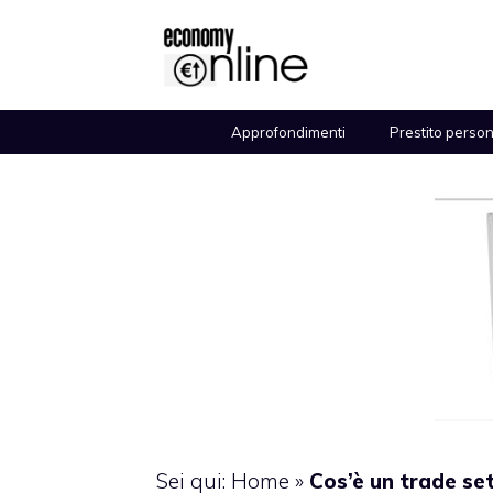
Vai
al
contenuto
Approfondimenti
Prestito perso
Sei qui:
Home
»
Cos’è un trade se