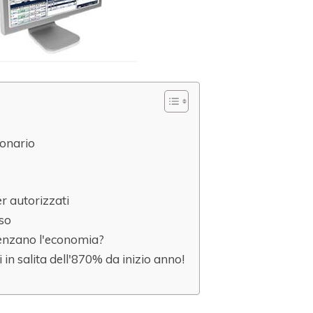
ionario
r autorizzati
sso
uenzano l'economia?
ni in salita dell'870% da inizio anno!