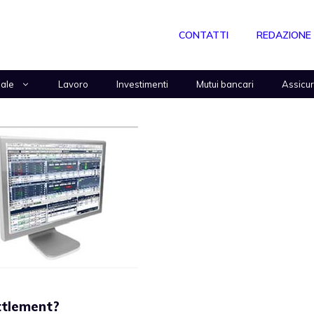
CONTATTI
REDAZIONE
nale
Lavoro
Investimenti
Mutui bancari
Assicu
ttlement?