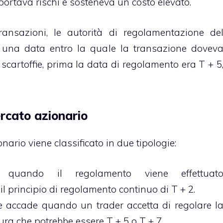
ortava rischi e sosteneva un costo elevato.
 transazioni, le autorità di regolamentazione de
 una data entro la quale la transazione dovev
 scartoffie, prima la data di regolamento era T + 5
rcato azionario
nario viene classificato in due tipologie:
 quando il regolamento viene effettuat
principio di regolamento continuo di T + 2.
 accade quando un trader accetta di regolare l
ra che potrebbe essere T + 5 o T + 7.