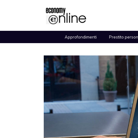
Vai
al
contenuto
Approfondimenti
Prestito perso