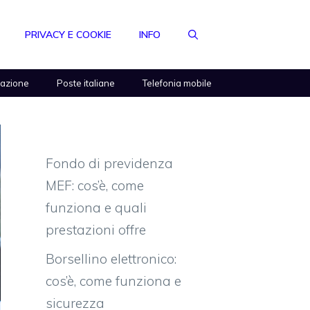
PRIVACY E COOKIE
INFO
razione
Poste italiane
Telefonia mobile
Fondo di previdenza
MEF: cos’è, come
funziona e quali
prestazioni offre
Borsellino elettronico:
cos’è, come funziona e
sicurezza