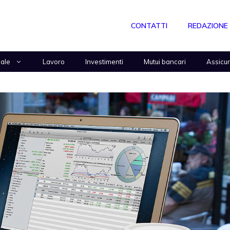
CONTATTI
REDAZIONE
nale
Lavoro
Investimenti
Mutui bancari
Assicu