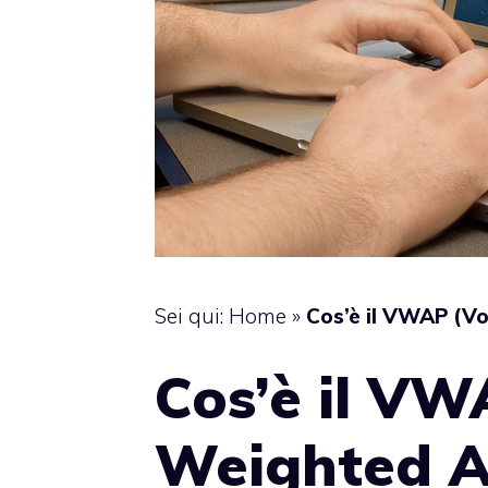
Sei qui:
Home
»
Cos’è il VWAP (V
Cos’è il V
Weighted A