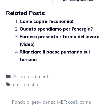
partnership con l'India
Related Posts:
Come capire l’economia!
Quanto spendiamo per l’energia?
Fornero presenta riforma del lavoro
(video)
Rilanciare il paese puntando sul
turismo
Categorie
Approfondimenti
Tag
crisi
,
prestiti
Fondo di previdenza MEF: cos’è, come