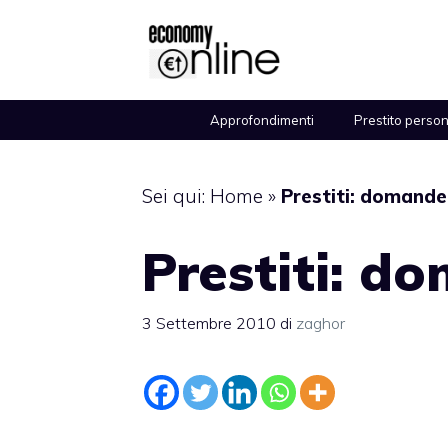
Vai
al
contenuto
Approfondimenti
Prestito perso
Sei qui:
Home
»
Prestiti: domande
Prestiti: d
3 Settembre 2010
di
zaghor