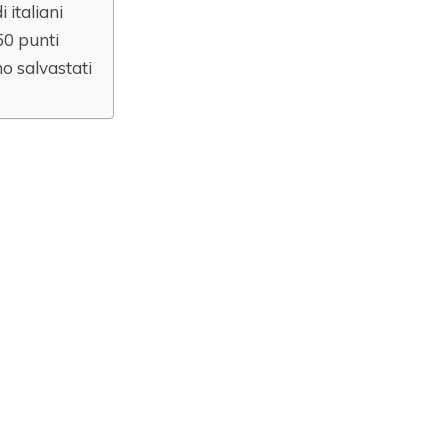
i italiani
50 punti
o salvastati