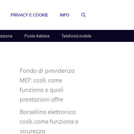
PRIVACY E COOKIE
INFO
razione
Poste italiane
Telefonia mobile
Fondo di previdenza
MEF: cos’è, come
funziona e quali
prestazioni offre
Borsellino elettronico:
cos’è, come funziona e
sicurezza