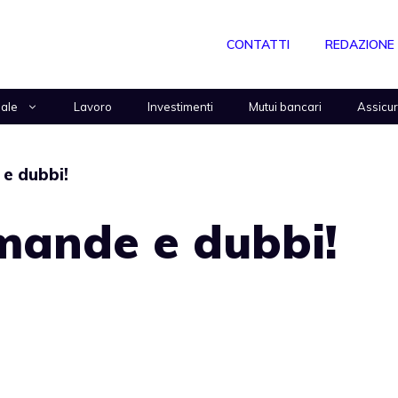
CONTATTI
REDAZIONE
nale
Lavoro
Investimenti
Mutui bancari
Assicu
 e dubbi!
omande e dubbi!