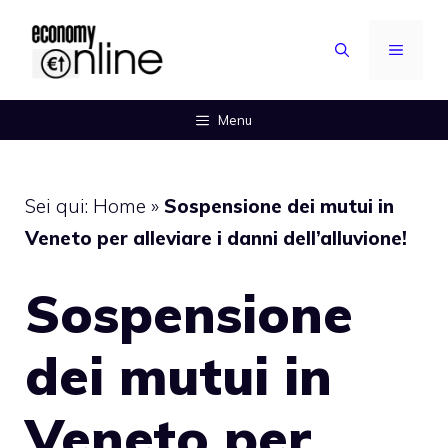
Vai
al
MENU
contenuto
Menu
Sei qui:
Home
»
Sospensione dei mutui in
Veneto per alleviare i danni dell’alluvione!
Sospensione
dei mutui in
Veneto per