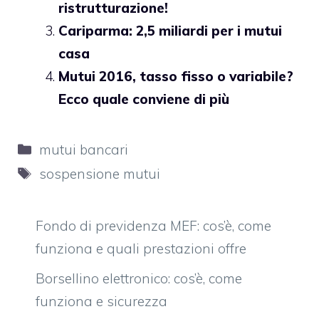
ristrutturazione!
Cariparma: 2,5 miliardi per i mutui
casa
Mutui 2016, tasso fisso o variabile?
Ecco quale conviene di più
Categorie
mutui bancari
Tag
sospensione mutui
Fondo di previdenza MEF: cos’è, come
funziona e quali prestazioni offre
Borsellino elettronico: cos’è, come
funziona e sicurezza