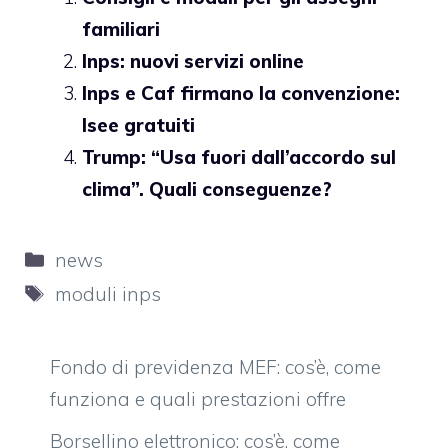
familiari
Inps: nuovi servizi online
Inps e Caf firmano la convenzione:
Isee gratuiti
Trump: “Usa fuori dall’accordo sul
clima”. Quali conseguenze?
Categorie
news
Tag
moduli inps
Fondo di previdenza MEF: cos’è, come
funziona e quali prestazioni offre
Borsellino elettronico: cos’è, come