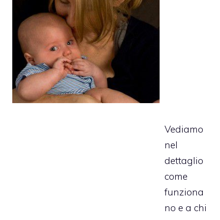
Vediamo
nel
dettaglio
come
funziona
no e a chi