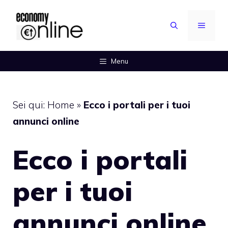
Vai
al
MENU
contenuto
Menu
Sei qui:
Home
»
Ecco i portali per i tuoi
annunci online
Ecco i portali
per i tuoi
annunci online