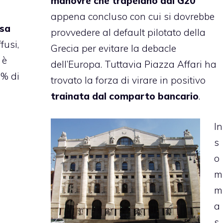
manovre che trapelano dal G20
appena concluso con cui si dovrebbe
asa
provvedere al default pilotato della
fusi,
Grecia per evitare la debacle
 è
dell’Europa. Tuttavia Piazza Affari ha
3% di
trovato la forza di virare in positivo
trainata dal comparto bancario
.
In
s
o
m
m
a
s