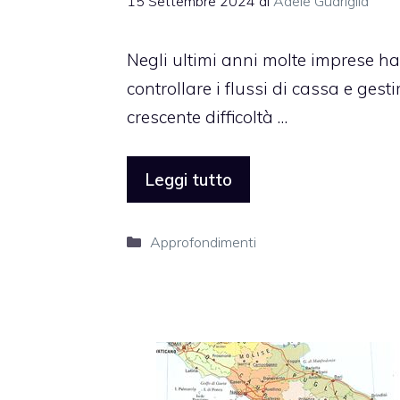
15 Settembre 2024
di
Adele Guariglia
Negli ultimi anni molte imprese ha
controllare i flussi di cassa e ges
crescente difficoltà …
Leggi tutto
Categorie
Approfondimenti