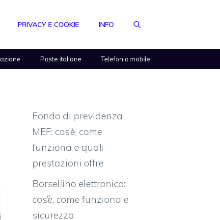
PRIVACY E COOKIE
INFO
razione
Poste italiane
Telefonia mobile
Fondo di previdenza
MEF: cos’è, come
funziona e quali
prestazioni offre
Borsellino elettronico:
cos’è, come funziona e
sicurezza