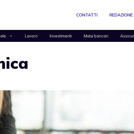
CONTATTI
REDAZIONE
nale
Lavoro
Investimenti
Mutui bancari
Assicu
mica