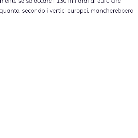
mente se sbloccare i 130 miliardi di euro che
 quanto, secondo i vertici europei, mancherebbero