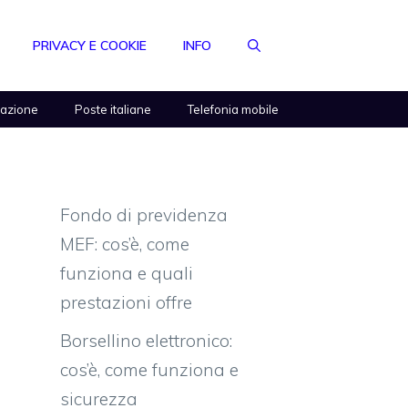
PRIVACY E COOKIE
INFO
razione
Poste italiane
Telefonia mobile
Fondo di previdenza
MEF: cos’è, come
funziona e quali
prestazioni offre
Borsellino elettronico:
cos’è, come funziona e
sicurezza