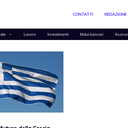
CONTATTI
REDAZIONE
nale
Lavoro
Investimenti
Mutui bancari
Assicu