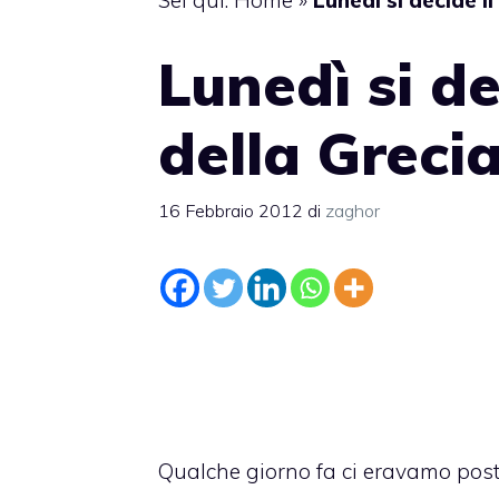
Sei qui:
Home
»
Lunedì si decide il
Lunedì si de
della Greci
16 Febbraio 2012
di
zaghor
Qualche giorno fa ci eravamo posti