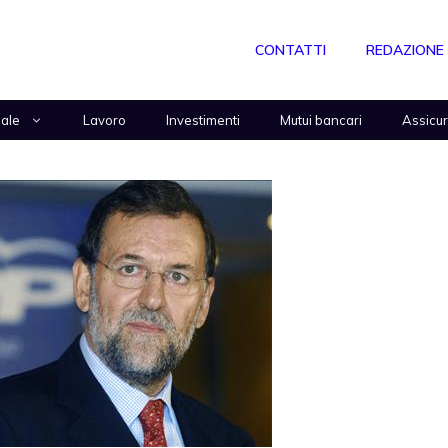
CONTATTI
REDAZIONE
nale
Lavoro
Investimenti
Mutui bancari
Assicu