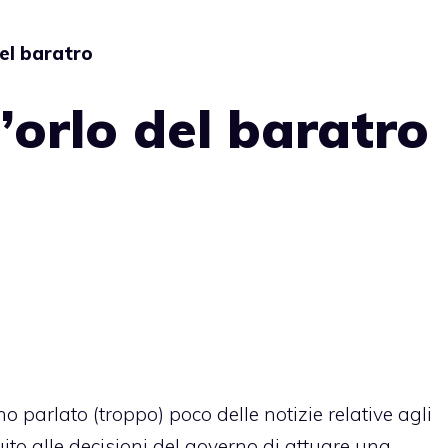
del baratro
’orlo del baratro
o parlato (troppo) poco delle notizie relative agli
ito alle decisioni del governo di attuare una