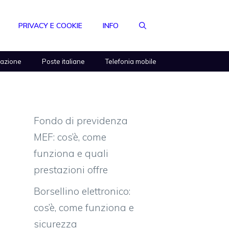
PRIVACY E COOKIE
INFO
razione
Poste italiane
Telefonia mobile
Fondo di previdenza
MEF: cos’è, come
funziona e quali
prestazioni offre
Borsellino elettronico:
cos’è, come funziona e
sicurezza