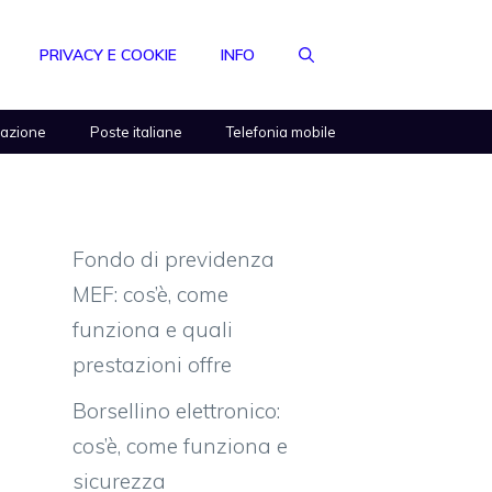
PRIVACY E COOKIE
INFO
razione
Poste italiane
Telefonia mobile
Fondo di previdenza
MEF: cos’è, come
funziona e quali
prestazioni offre
Borsellino elettronico:
cos’è, come funziona e
sicurezza