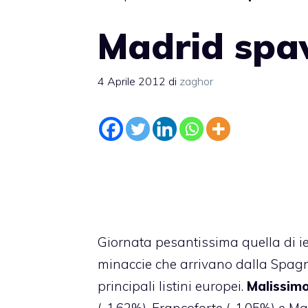
Madrid spav
4 Aprile 2012
di
zaghor
Giornata pesantissima quella di ier
minaccie che arrivano dalla Spagn
principali listini europei.
Malissimo
(-1,62%), Francoforte (-1,05%) e M