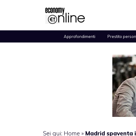
Vai
al
contenuto
Approfondimenti
Prestito perso
Sei qui:
Home
»
Madrid spaventa i