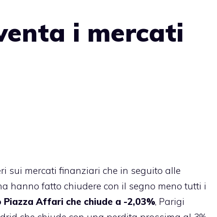
enta i mercati
i sui mercati finanziari che in seguito alle
a hanno fatto chiudere con il segno meno tutti i
 Piazza Affari che chiude a -2,03%
, Parigi
adrid che chiude con una perdita prossima al 3%.