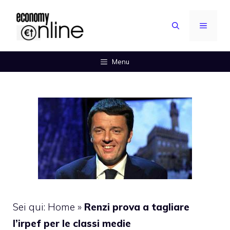
Vai
al
MENU
contenuto
Menu
Sei qui:
Home
»
Renzi prova a tagliare
l’irpef per le classi medie