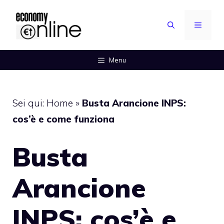
Vai
al
MENU
contenuto
Menu
Sei qui:
Home
»
Busta Arancione INPS:
cos’è e come funziona
Busta
Arancione
INPS: cos’è e