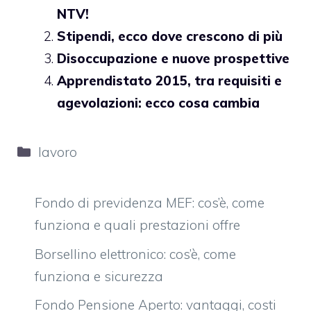
NTV!
Stipendi, ecco dove crescono di più
Disoccupazione e nuove prospettive
Apprendistato 2015, tra requisiti e
agevolazioni: ecco cosa cambia
Categorie
lavoro
Fondo di previdenza MEF: cos’è, come
funziona e quali prestazioni offre
Borsellino elettronico: cos’è, come
funziona e sicurezza
Fondo Pensione Aperto: vantaggi, costi