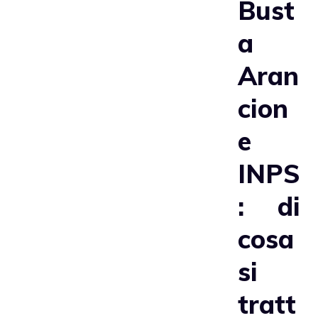
Bust
a
Aran
cion
e
INPS
: di
cosa
si
tratt