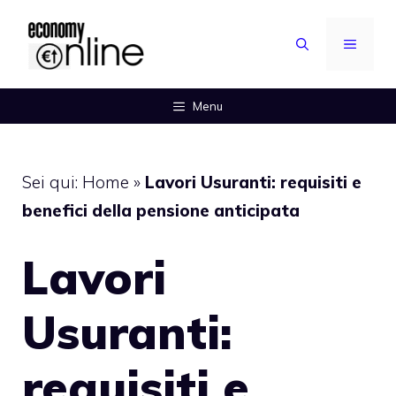
Vai
al
MENU
contenuto
Menu
Sei qui:
Home
»
Lavori Usuranti: requisiti e
benefici della pensione anticipata
Lavori
Usuranti:
requisiti e