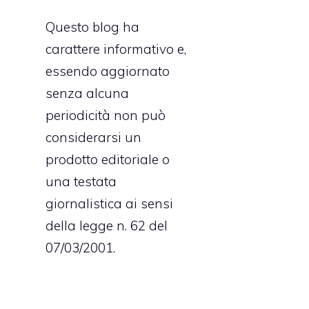
e
Questo blog ha
i
carattere informativo e,
o
essendo aggiornato
e
senza alcuna
e
periodicità non può
-
considerarsi un
prodotto editoriale o
una testata
giornalistica ai sensi
della legge n. 62 del
07/03/2001.
i