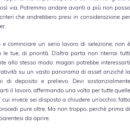
E così via. Potremmo andare avanti a più non poss
i criteri che andrebbero presi in considerazione pe
er.
o e cominciare un serio lavoro di selezione, non 
le tue, di priorità. D’altra parta non riterrai tutt
te allo stesso modo: magari potrebbe interessart
ratività su un vasto panorama di asset anziché l
ni di deposito e prelievo. Devi sostanzialment
itarti il lavoro, affermando una volta per tutte quell
su cui invece sei disposto a chiudere un’occhio; fatt
procedi pure oltre. Ma non troppo, perchè prima d
arentesi da aprire.