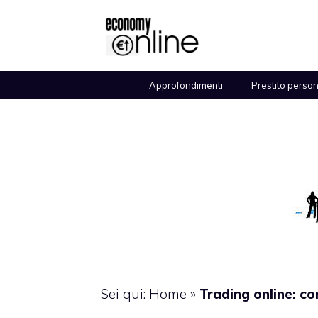
Vai
al
contenuto
Approfondimenti
Prestito perso
Sei qui:
Home
»
Trading online: co