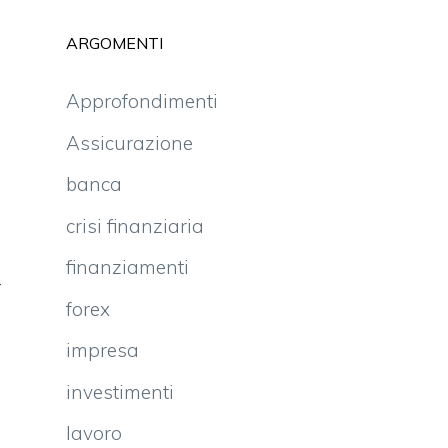
ARGOMENTI
Approfondimenti
?
Assicurazione
e
banca
o
i
crisi finanziaria
a
finanziamenti
r
forex
,
impresa
o
è
investimenti
lavoro