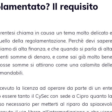
lamentato? Il requisito
arentesi chiama in causa un tema molto delicato 
ello della regolamentazione. Perchè devi saper
iamo di alta finanza
, e che quando si parla di alt
enti somme di denaro, e come sai già molto ben
osse somme si attirano come una calamita dell
mandabili.
icevuto la licenza ad operare da parte di un ent
 essere tanto il CySec con sede a Cipro quanto l
o necessario per metterti al riparo da spiacevol
enuto il via libera all’intermediazione e che vien