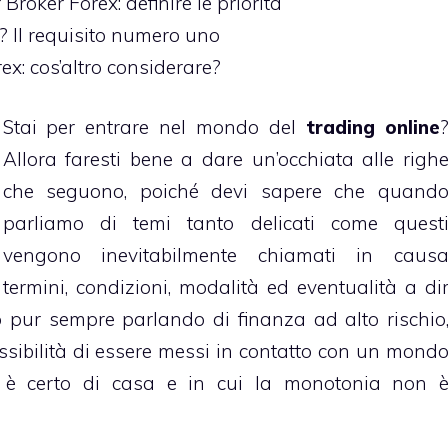
Broker Forex: definire le priorità
 Il requisito numero uno
rex: cos’altro considerare?
Stai per entrare nel
mondo del
trading online
Allora faresti bene a dare un’occhiata alle righ
che seguono, poiché devi sapere che quand
parliamo di temi tanto delicati come quest
vengono inevitabilmente chiamati in caus
termini, condizioni, modalità ed eventualità a di
o pur sempre parlando di finanza ad alto rischio
ssibilità di essere messi in contatto con un mond
on è certo di casa e in cui la monotonia non 