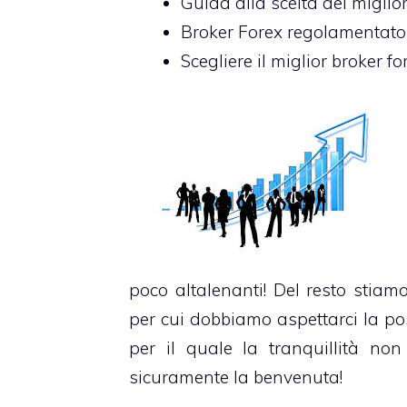
Guida alla scelta del miglior 
Broker Forex regolamentato?
Scegliere il miglior broker fo
poco altalenanti! Del resto stiam
per cui dobbiamo aspettarci la po
per il quale la tranquillità n
sicuramente la benvenuta!