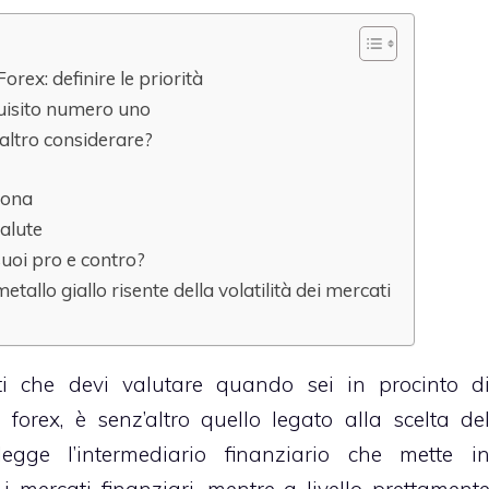
orex: definire le priorità
uisito numero uno
s’altro considerare?
zona
valute
 suoi pro e contro?
metallo giallo risente della volatilità dei mercati
ti che devi valutare quando sei in procinto d
forex, è senz’altro quello legato alla scelta de
legge l’intermediario finanziario che mette i
i mercati finanziari, mentre a livello prettament