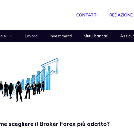
CONTATTI
REDAZIONE
nale
Lavoro
Investimenti
Mutui bancari
Assicu
me scegliere il Broker Forex più adatto?