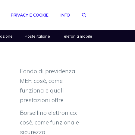
PRIVACY E COOKIE
INFO
razione
Poste italiane
Telefonia mobile
Fondo di previdenza
MEF: cos’è, come
funziona e quali
prestazioni offre
Borsellino elettronico:
cos’è, come funziona e
sicurezza