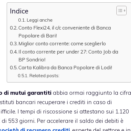
Indice
Leggi anche
Conto Flexi24, il c/c conveniente di Banca
Popolare di Bari!
Miglior conto corrente: come sceglierlo
Il conto corrente per under 27: Conto Job da
BP Sondrio!
Carta Kalibra da Banca Popolare di Lodi!
Related posts:
o di mutui garantiti
abbia ormai raggiunto la cifr
istituti bancari recuperare i crediti in caso di
icile. I tempi di riscossione si attestano sui 1.120
i 553 giorni. Per accelerare il saldo dei debiti è
società di recupero crediti
, esperte del settore e in