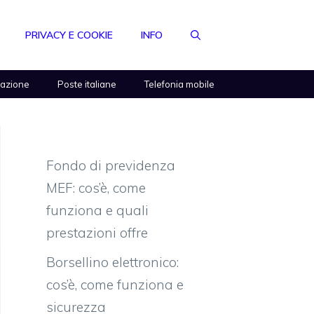
PRIVACY E COOKIE
INFO
razione
Poste italiane
Telefonia mobile
Fondo di previdenza
MEF: cos’è, come
funziona e quali
prestazioni offre
Borsellino elettronico:
cos’è, come funziona e
sicurezza