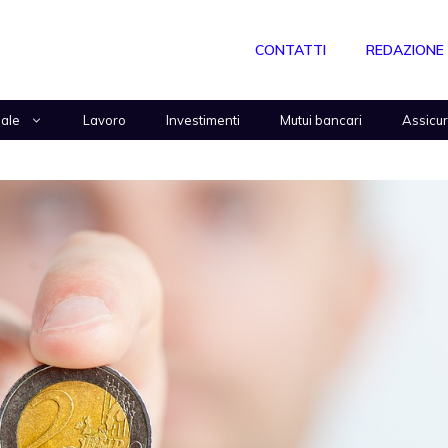
CONTATTI
REDAZIONE
nale
Lavoro
Investimenti
Mutui bancari
Assicu