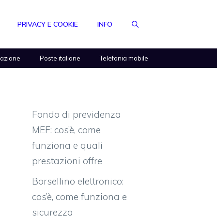
PRIVACY E COOKIE
INFO
razione
Poste italiane
Telefonia mobile
Fondo di previdenza
MEF: cos’è, come
funziona e quali
prestazioni offre
Borsellino elettronico:
cos’è, come funziona e
sicurezza