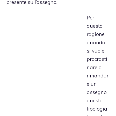
presente sull’assegno.
Per
questa
ragione,
quando
si vuole
procrasti
nare o
rimandar
e un
assegno,
questa
tipologia