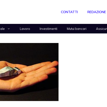
CONTATTI
REDAZIONE
nale
Lavoro
Investimenti
Mutui bancari
Assicu