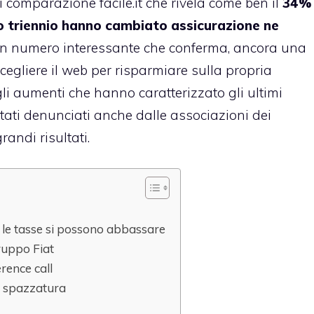
di comparazione facile.it che rivela come ben il
34%
mo triennio hanno cambiato assicurazione ne
Un numero interessante che conferma, ancora una
scegliere il web per risparmiare sulla propria
gli aumenti che hanno caratterizzato gli ultimi
tati denunciati anche dalle associazioni dei
andi risultati.
a le tasse si possono abbassare
ruppo Fiat
rence call
no spazzatura