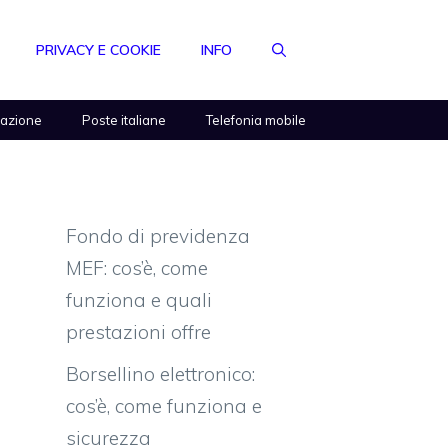
PRIVACY E COOKIE
INFO
razione
Poste italiane
Telefonia mobile
Fondo di previdenza
MEF: cos’è, come
funziona e quali
prestazioni offre
Borsellino elettronico:
cos’è, come funziona e
sicurezza