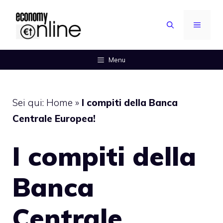
Vai
al
MENU
contenuto
Menu
Sei qui:
Home
»
I compiti della Banca
Centrale Europea!
I compiti della
Banca
Centrale