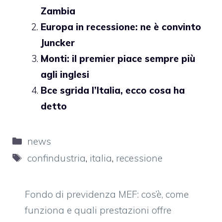
Zambia
Europa in recessione: ne è convinto
Juncker
Monti: il premier piace sempre più
agli inglesi
Bce sgrida l’Italia, ecco cosa ha
detto
Categorie
news
Tag
confindustria
,
italia
,
recessione
Fondo di previdenza MEF: cos’è, come
funziona e quali prestazioni offre