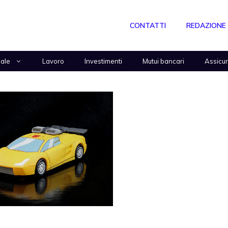
CONTATTI
REDAZIONE
nale
Lavoro
Investimenti
Mutui bancari
Assicu