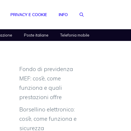
PRIVACY E COOKIE
INFO
razione
Poste italiane
Telefonia mobile
Fondo di previdenza
MEF: cos’è, come
funziona e quali
prestazioni offre
Borsellino elettronico:
cos’è, come funziona e
sicurezza