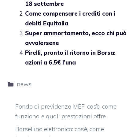
18 settembre
Come compensare i crediti con i
debiti Equitalia
Super ammortamento, ecco chi può
avvalersene
Pirelli, pronto il ritorno in Borsa:
azioni a 6,5€ l’una
Categorie
news
Fondo di previdenza MEF: cos’è, come
funziona e quali prestazioni offre
Borsellino elettronico: cos’è, come