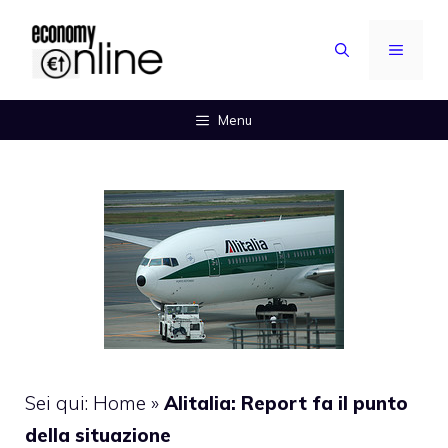
Vai
al
MENU
contenuto
Menu
Sei qui:
Home
»
Alitalia: Report fa il punto
della situazione