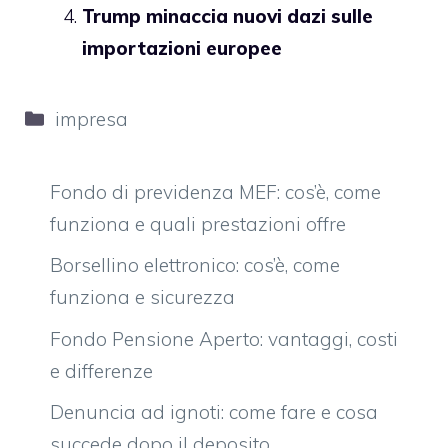
Trump minaccia nuovi dazi sulle
importazioni europee
Categorie
impresa
Fondo di previdenza MEF: cos’è, come
funziona e quali prestazioni offre
Borsellino elettronico: cos’è, come
funziona e sicurezza
Fondo Pensione Aperto: vantaggi, costi
e differenze
Denuncia ad ignoti: come fare e cosa
succede dopo il deposito