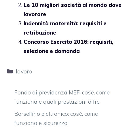
Le 10 migliori società al mondo dove
lavorare
Indennità maternità: requisiti e
retribuzione
Concorso Esercito 2016: requisiti,
selezione e domanda
Categorie
lavoro
Fondo di previdenza MEF: cos’è, come
funziona e quali prestazioni offre
Borsellino elettronico: cos’è, come
funziona e sicurezza