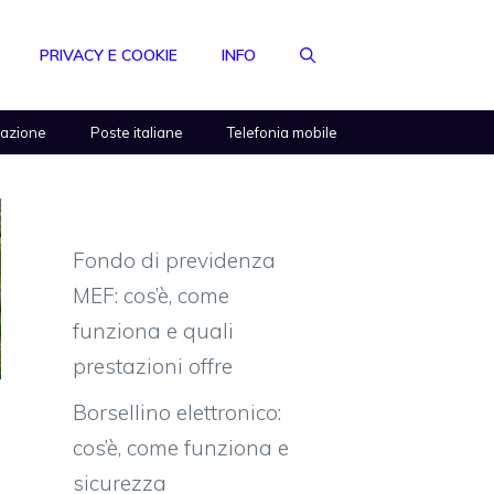
PRIVACY E COOKIE
INFO
razione
Poste italiane
Telefonia mobile
Fondo di previdenza
MEF: cos’è, come
funziona e quali
prestazioni offre
Borsellino elettronico:
cos’è, come funziona e
sicurezza