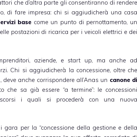
attori che d’altra parte gli consentiranno di render
esso, di fare impresa: chi si aggiudicherà una cas
ervizi base
come un punto di pernottamento, u
le postazioni di ricarica per i veicoli elettrici e de
mprenditori, aziende, e start up, ma anche a
rzi. Chi si aggiudicherà la concessione, oltre ch
ma, deve anche corrispondere all’Anas un
canone d
o che sa già essere “a termine”: le concession
rascorsi i quali si procederà con una nuov
i gara per la “concessione della gestione e dell