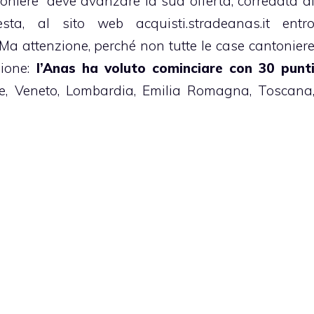
oniere” deve avanzare la sua offerta, corredata d
iesta, al sito web
acquisti.stradeanas.it
entr
Ma attenzione, perché non tutte le case cantonier
sione:
l’Anas ha voluto cominciare con 30 punt
te, Veneto, Lombardia, Emilia Romagna, Toscana