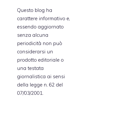
o
Questo blog ha
e
carattere informativo e,
o
essendo aggiornato
o
senza alcuna
l
periodicità non può
considerarsi un
prodotto editoriale o
e
una testata
.
giornalistica ai sensi
e
della legge n. 62 del
e
07/03/2001.
o
e
,