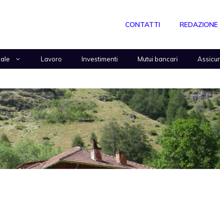
CONTATTI
REDAZIONE
nale
Lavoro
Investimenti
Mutui bancari
Assicu