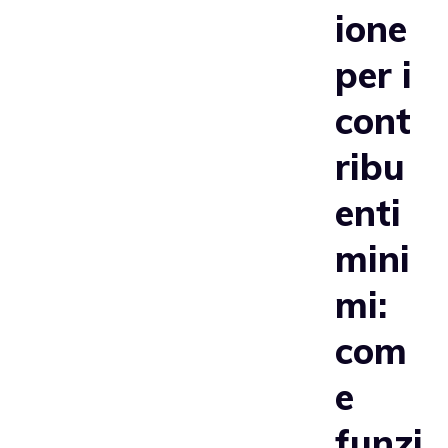
ione
per i
cont
ribu
enti
mini
mi:
com
e
funzi