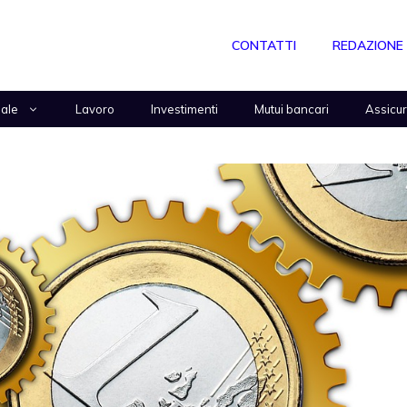
CONTATTI
REDAZIONE
nale
Lavoro
Investimenti
Mutui bancari
Assicu