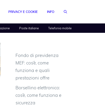
PRIVACY E COOKIE
INFO
razione
Poste italiane
Telefonia mobile
Fondo di previdenza
MEF: cos’è, come
funziona e quali
prestazioni offre
Borsellino elettronico:
cos’è, come funziona e
sicurezza