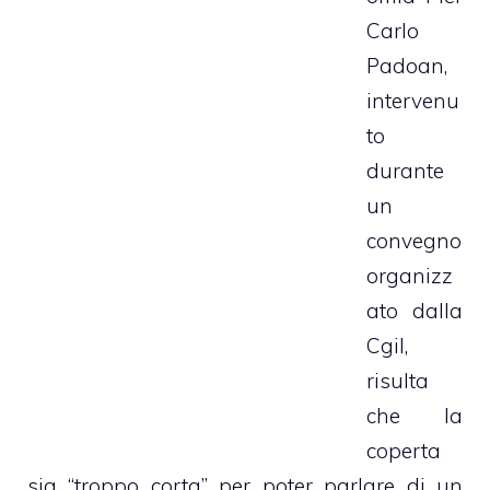
Carlo
Padoan,
intervenu
to
durante
un
convegno
organizz
ato dalla
Cgil,
risulta
che la
coperta
sia “troppo corta” per poter parlare di un