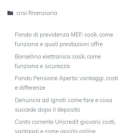
Categorie
crisi finanziaria
Fondo di previdenza MEF: cos’è, come
funziona e quali prestazioni offre
Borsellino elettronico: cos’è, come
funziona e sicurezza
Fondo Pensione Aperto: vantaggi, costi
e differenze
Denuncia ad ignoti: come fare e cosa
succede dopo il deposito
Conto corrente Unicredit giovani: costi,
vantaggi e come aprirlo online