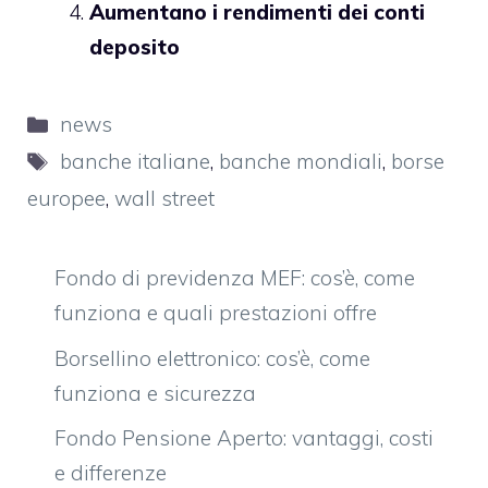
Aumentano i rendimenti dei conti
deposito
Categorie
news
Tag
banche italiane
,
banche mondiali
,
borse
europee
,
wall street
Fondo di previdenza MEF: cos’è, come
funziona e quali prestazioni offre
Borsellino elettronico: cos’è, come
funziona e sicurezza
Fondo Pensione Aperto: vantaggi, costi
e differenze