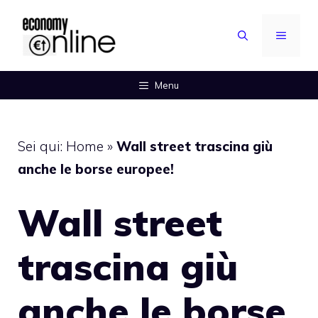
Vai
al
MENU
contenuto
Menu
Sei qui:
Home
»
Wall street trascina giù
anche le borse europee!
Wall street
trascina giù
anche le borse