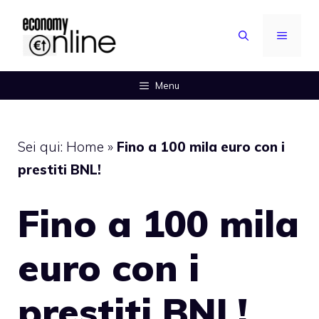
Vai
al
MENU
contenuto
Menu
Sei qui:
Home
»
Fino a 100 mila euro con i
prestiti BNL!
Fino a 100 mila
euro con i
prestiti BNL!