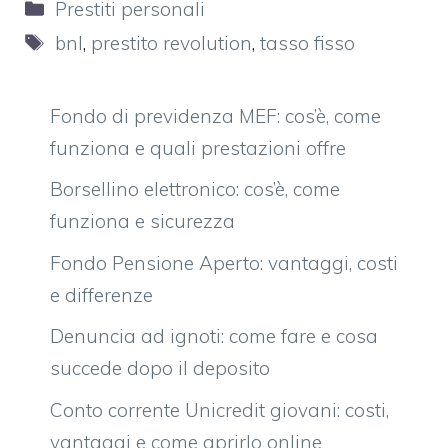
Categorie
Prestiti personali
Tag
bnl
,
prestito revolution
,
tasso fisso
Fondo di previdenza MEF: cos’è, come
funziona e quali prestazioni offre
Borsellino elettronico: cos’è, come
funziona e sicurezza
Fondo Pensione Aperto: vantaggi, costi
e differenze
Denuncia ad ignoti: come fare e cosa
succede dopo il deposito
Conto corrente Unicredit giovani: costi,
vantaggi e come aprirlo online