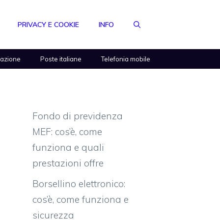
PRIVACY E COOKIE
INFO
razione
Poste italiane
Telefonia mobile
Fondo di previdenza
MEF: cos’è, come
funziona e quali
prestazioni offre
Borsellino elettronico:
cos’è, come funziona e
sicurezza