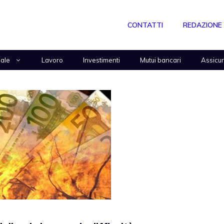
CONTATTI
REDAZIONE
nale
Lavoro
Investimenti
Mutui bancari
Assicu